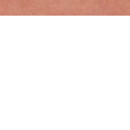
Haben Sie einen „Scheissjob“? Machen Sie
bei unserer kurzen Umfrage mit und sagen
Sie uns, wie sinnvoll oder nutzlos Sie Ihren
Job finden.
In seinem kürzlich erschienenen Buch „Bullshit Jobs“
stellte der US-amerikanische Ethnologe und Publizist