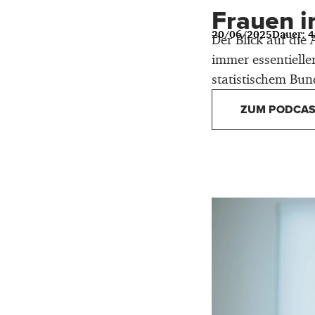
Frauen i
20/06/2025
Dauer: 
Der Blick auf die
immer essentielle
statistischem Bun
ZUM PODCAS