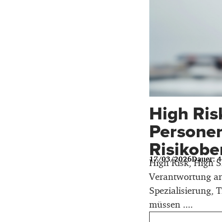
High Ris
Personen
Risikobe
17/03/2026
Dauer: 
High Risk, High Sk
Verantwortung arb
Spezialisierung, 
müssen ....