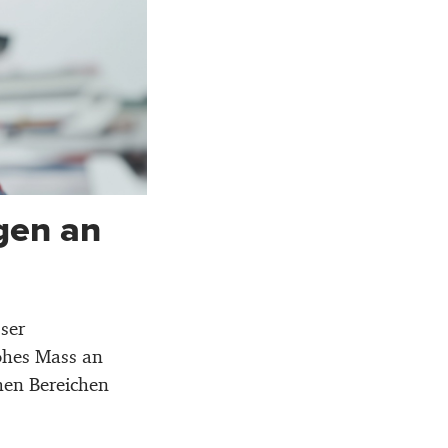
gen an
sser
ohes Mass an
chen Bereichen