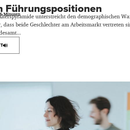
n Führungspositionen
46 Minuten
 Alterspyramide unterstreicht den demographischen Wa
r, dass beide Geschlechter am Arbeitsmarkt vertreten si
desamt...
T