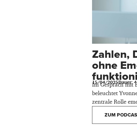
Zahlen,
ohne Emo
funktion
15/04/2025
Dauer: 
Im Gespräch mit B
beleuchtet Yvonne
zentrale Rolle emo
ZUM PODCAS