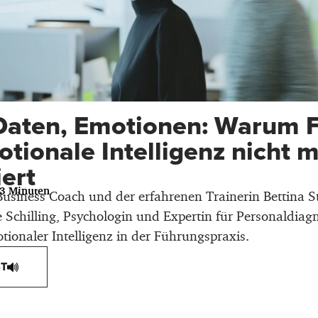
 Daten, Emotionen: Warum 
tionale Intelligenz nicht 
iert
43 Minuten
usiness Coach und der erfahrenen Trainerin Bettina S
 Schilling, Psychologin und Expertin für Personaldiagn
tionaler Intelligenz in der Führungspraxis.
T