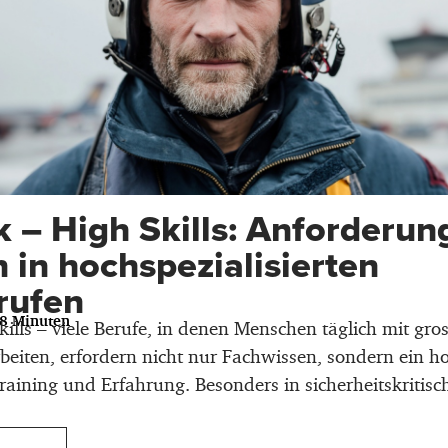
k – High Skills: Anforderun
 in hochspezialisierten
rufen
48 Minuten
ills – viele Berufe, in denen Menschen täglich mit gro
eiten, erfordern nicht nur Fachwissen, sondern ein h
Training und Erfahrung. Besonders in sicherheitskritis