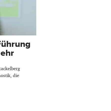
Führung
mehr
tackelberg
ostik, die