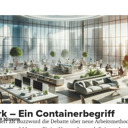
 – Ein Containerbegriff
49 Minuten
rt als Buzzword die Debatte über neue Arbeitsmethod